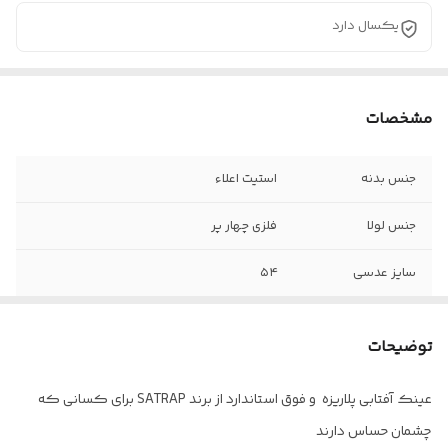
یکسال دارد
مشخصات
جنس بدنه
استیت اعلاء
جنس لولا
فلزی چهار پر
سایز عدسی
۵۴
جنس دسته ها
سیم کشی شده
توضیحات
عینک مناسب
آقایان و خانم ها
عینک آفتابی پلاریزه و فوق استاندارد از برند SATRAP برای کسانی که
اقلام
به همراه پکیج کامل
چشمان حساس دارند