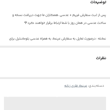
سایز عدسی
۵۱
توضیحات
جنس دسته
تیتانیوم
پس از ثبت سفارش فریم + عدسی ،همکاران ما جهت دریافت نسخه و
ساخت عدسی در همان روز با شما ارتباط برقرار خواهند کرد🌹
عینک مناسب
آقایان و خانم ها
اقلام
پک کامل
نکته : درصورت تمایل به سفارش عینک به همراه عدسی بلوکنترل برای
استفاده موبایل - کامپیوتر و یا مطالعه
و ضعیف نبودن چشم کافیست در قسمت توضیحات بنویسید : بدون نمره
نظرات
دسته‌بندی
:
عینک فلزی زنانه