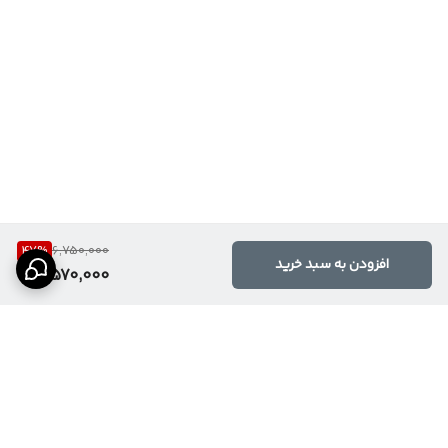
47
%
6,750,000
افزودن به سبد خرید
3,570,000