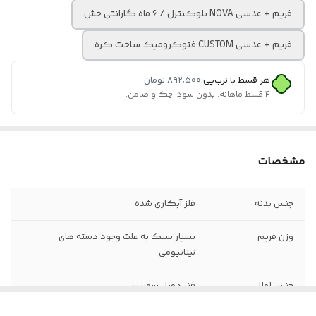
فریم + عدسی NOVA بلوکنترل / ۶ ماه گارانتی خش
فریم + عدسی CUSTOM فتوکرومیک ساخت کره
هر قسط با ترب‌پی:
۸۹۲٬۵۰۰
تومان
۴ قسط ماهانه. بدون سود، چک و ضامن.
مشخصات
جنس بدنه
فلز آبکاری شده
وزن فریم
بسیار سبک به علت وجود دسته های
تیتانیومی
جنس لولا
فنر دوبل سوییسی