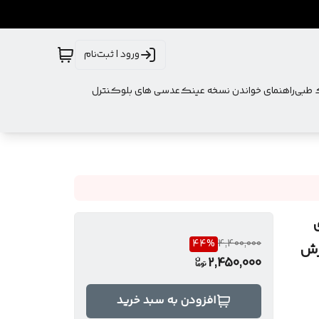
ورود | ثبت‌نام
ک طبی
راهنمای خواندن نسخه عینک
عدسی های بلوکنترل
کد B50 سری
44
%
4,400,000
رش
2,450,000
افزودن به سبد خرید