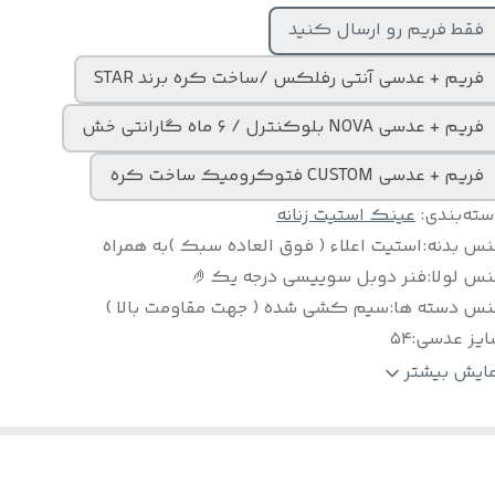
فقط فریم رو ارسال کنید
فریم + عدسی آنتی رفلکس /ساخت کره برند STAR
فریم + عدسی NOVA بلوکنترل / ۶ ماه گارانتی خش
فریم + عدسی CUSTOM فتوکرومیک ساخت کره
سته‌بندی
:
عینک استیت زنانه
نس بدنه
:
استیت اعلاء ( فوق العاده سبک )به همراه
نس لولا
:
فنر دوبل سوییسی درجه یک🤌
نس دسته ها
:
سیم کشی شده ( جهت مقاومت بالا )
ایز عدسی
:
۵۴
لام
:
به همراه پک کامل و بند هدیه
مایش بیشتر