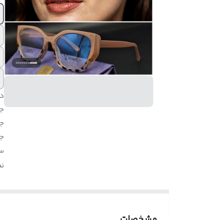
د
ج
ج
ج
س
اق
ن
مشخصات