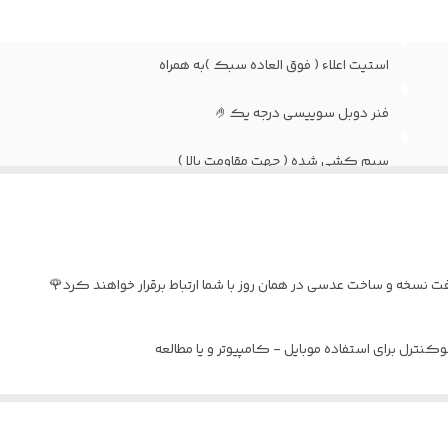
استیت اعلاء ( فوق العاده سبک )به همراه
فنر دوبل سوییسی درجه یک🤌
سیم کشی شده ( جهت مقاومت بالا )
۵۴
به همراه پک کامل و بند هدیه
نسخه و ساخت عدسی در همان روز با شما ارتباط برقرار خواهند کرد🌹
نترل برای استفاده موبایل - کامپیوتر و یا مطالعه
د : بدون نمره