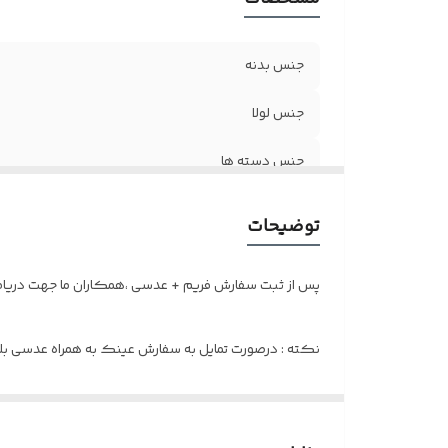
جنس بدنه
جنس لولا
جنس دسته ها
سایز عدسی
توضیحات
اقلام
پس از ثبت سفارش فریم + عدسی ،همکاران ما جهت دریافت 
نکته : درصورت تمایل به سفارش عینک به همراه عدسی بلوک
و ضعیف نبودن چشم کافیست در قسمت توضیحات بنویسی