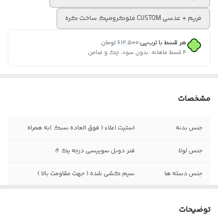
فریم + عدسی CUSTOM فتوکرومیک ساخت کره
هر قسط با ترب‌پی:
۶۱۲٬۵۰۰
تومان
۴ قسط ماهانه. بدون سود، چک و ضامن.
مشخصات
جنس بدنه
استیت اعلاء ( فوق العاده سبک )به همراه
جنس لولا
فنر دوبل سوییسی درجه یک🤌
جنس دسته ها
سیم کشی شده ( جهت مقاومت بالا )
سایز عدسی
۵۴
توضیحات