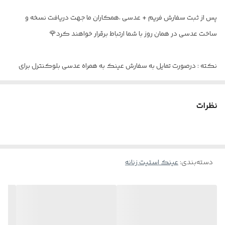
اقلام
به همراه پک کامل و بند هدیه
پس از ثبت سفارش فریم + عدسی ،همکاران ما جهت دریافت نسخه و
ساخت عدسی در همان روز با شما ارتباط برقرار خواهند کرد🌹
نکته : درصورت تمایل به سفارش عینک به همراه عدسی بلوکنترل برای
استفاده موبایل - کامپیوتر و یا مطالعه
و ضعیف نبودن چشم کافیست در قسمت توضیحات بنویسید : بدون نمره
نظرات
دسته‌بندی
:
عینک استیت زنانه