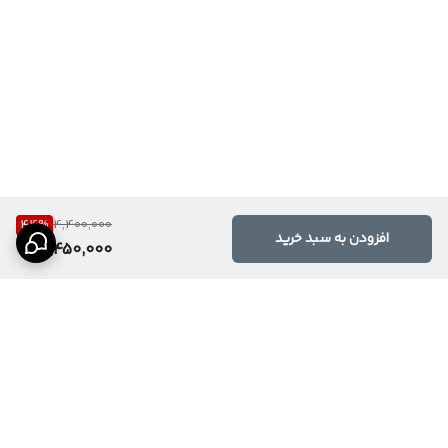
44
%
4,400,000
افزودن به سبد خرید
2,450,000