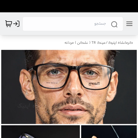
کرمانشاه اپتیک
/
عینک TR ( نشکن ) مردانه