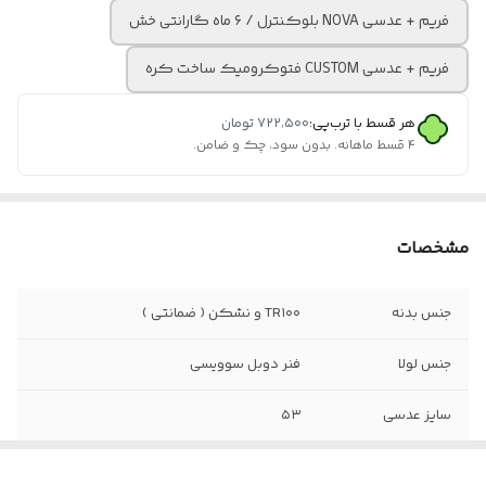
فریم + عدسی NOVA بلوکنترل / ۶ ماه گارانتی خش
فریم + عدسی CUSTOM فتوکرومیک ساخت کره
هر قسط با ترب‌پی:
۷۲۲٬۵۰۰
تومان
۴ قسط ماهانه. بدون سود، چک و ضامن.
مشخصات
جنس بدنه
TR۱۰۰ و نشکن ( ضمانتی )
جنس لولا
فنر دوبل سوویسی
سایز عدسی
۵۳
عینک مناسب
دید دور / دید نزدیک / تدریجی