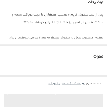
توضیحات
جنس دسته ها
سیم کشی شده
پس از ثبت سفارش فریم + عدسی ،همکاران ما جهت دریافت نسخه و
اقلام
به همراه جلد - دستمال و بند عینک هدیه
ساخت عدسی در همان روز با شما ارتباط برقرار خواهند کرد🌹
نکته : درصورت تمایل به سفارش عینک به همراه عدسی بلوکنترل برای
استفاده موبایل - کامپیوتر و یا مطالعه
و ضعیف نبودن چشم کافیست در قسمت توضیحات بنویسید : بدون نمره
نظرات
دسته‌بندی
:
عینک TR ( نشکن ) مردانه