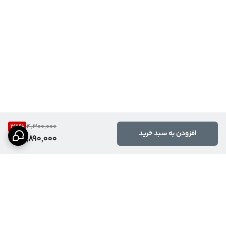
32
%
4,300,000
افزودن به سبد خرید
2,890,000