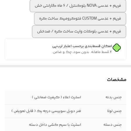
فریم + عدسی NOVA بلوکنترل / ۶ ماه گارانتی خش
فریم + عدسی CUSTOM فتوکرومیک ساخت کره
فریم + عدسی بلوکات وایت ساخت کره / ضدخش
امکان قسط‌بندی برحسب اعتبار ترب‌پی
۴ قسط ماهانه. بدون سود، چک و ضامن.
مشخصات
جنس بدنه
استیت اعلاء ( کیفیت ضمانتی )
جنس لولا
فنر دوبل سوییسی درجه یک ( قابل تعویض )
جنس دسته
استیت با سیم کشی داخل دسته