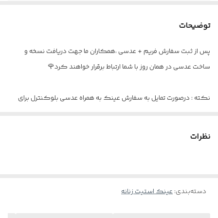
سایز عدسی
۵۴
توضیحات
عینک مناسب
دید دور / تدریجی
پس از ثبت سفارش فریم + عدسی ،همکاران ما جهت دریافت نسخه و
اقلام
پکیج کامل + بند هدیه
ساخت عدسی در همان روز با شما ارتباط برقرار خواهند کرد🌹
نکته : درصورت تمایل به سفارش عینک به همراه عدسی بلوکنترل برای
استفاده موبایل - کامپیوتر و یا مطالعه
و ضعیف نبودن چشم کافیست در قسمت توضیحات بنویسید : بدون نمره
نظرات
دسته‌بندی
:
عینک استیت زنانه