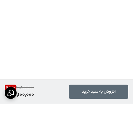
43
%
10,800,000
افزودن به سبد خرید
6,100,000