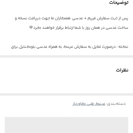
جنس دسته
استیت با مغزی فلزی
توضیحات
عینک مناسب
آقایان و خانم ها
پس از ثبت سفارش فریم + عدسی ،همکاران ما جهت دریافت نسخه و
ساخت عدسی در همان روز با شما ارتباط برقرار خواهند کرد🌹
اقلام
پکیج کامل برند RAYMOND
نکته : درصورت تمایل به سفارش عینک به همراه عدسی بلوکنترل برای
استفاده موبایل - کامپیوتر و یا مطالعه
و ضعیف نبودن چشم کافیست در قسمت توضیحات بنویسید : بدون نمره
نظرات
دسته‌بندی
:
عینک طبی کاوردار