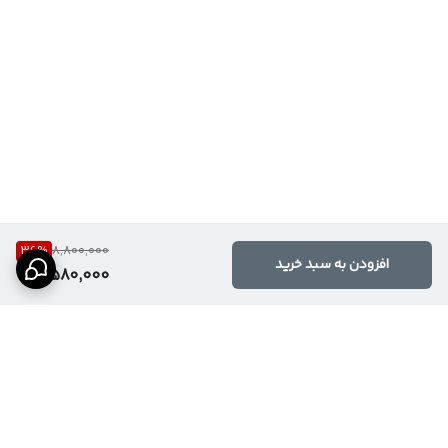
36
%
8,800,000
افزودن به سبد خرید
5,580,000