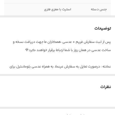
جنس دسته
استیت با مغزی فلزی
سایز عدسی
۵۲
توضیحات
عینک مناسب
دید دور / دو دید / تدریجی
پس از ثبت سفارش فریم + عدسی ،همکاران ما جهت دریافت نسخه و
اقلام
به همراه پکیج کامل برند RAYMOND
ساخت عدسی در همان روز با شما ارتباط برقرار خواهند کرد🌹
نکته : درصورت تمایل به سفارش عینک به همراه عدسی بلوکنترل برای
استفاده موبایل - کامپیوتر و یا مطالعه
و ضعیف نبودن چشم کافیست در قسمت توضیحات بنویسید : بدون نمره
نظرات