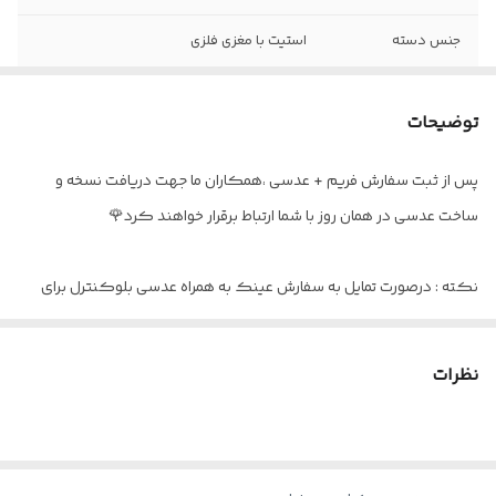
جنس دسته
استیت با مغزی فلزی
سایز عدسی
۵۲
توضیحات
عینک مناسب
دید دور / دو دید / تدریجی
پس از ثبت سفارش فریم + عدسی ،همکاران ما جهت دریافت نسخه و
اقلام
به همراه پکیج کامل برند RAYMOND
ساخت عدسی در همان روز با شما ارتباط برقرار خواهند کرد🌹
نکته : درصورت تمایل به سفارش عینک به همراه عدسی بلوکنترل برای
استفاده موبایل - کامپیوتر و یا مطالعه
و ضعیف نبودن چشم کافیست در قسمت توضیحات بنویسید : بدون نمره
نظرات