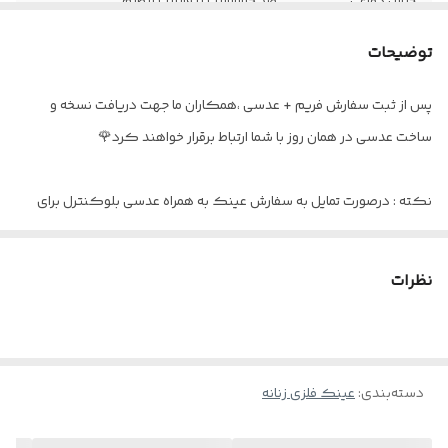
جنس دماغی
ضد حساسیت با قابلیت تنظیم
جنس لولا
فنر دوبل سوییسی
توضیحات
عینک مناسب
دید دور / دید نزدیک و یا تدریجی
پس از ثبت سفارش فریم + عدسی ،همکاران ما جهت دریافت نسخه و
ساخت عدسی در همان روز با شما ارتباط برقرار خواهند کرد🌹
اقلام
پکیج کامل
نکته : درصورت تمایل به سفارش عینک به همراه عدسی بلوکنترل برای
استفاده موبایل - کامپیوتر و یا مطالعه
و ضعیف نبودن چشم کافیست در قسمت توضیحات بنویسید : بدون نمره
نظرات
دسته‌بندی
:
عینک فلزی زنانه