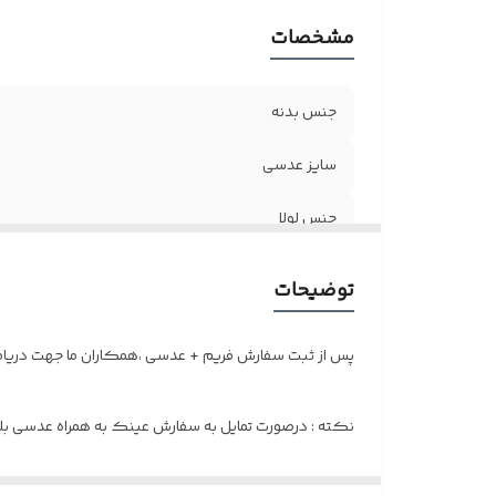
مشخصات
جنس بدنه
سایز عدسی
جنس لولا
اندازه صورت
توضیحات
اقلام
پس از ثبت سفارش فریم + عدسی ،همکاران ما جهت دریافت 
نکته : درصورت تمایل به سفارش عینک به همراه عدسی بلوک
و ضعیف نبودن چشم کافیست در قسمت توضیحات بنویسی