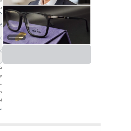
AR
در
د
ج
س
ج
ان
اق
ن