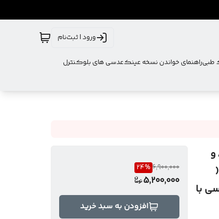
ورود | ثبت‌نام
ک طبی
راهنمای خواندن نسخه عینک
عدسی های بلوکنترل
عینک طبی اورجینال مردانه برند SM مدل T3 با بدنه AC و
24
%
6,900,000
5,200,000
سی با
افزودن به سبد خرید