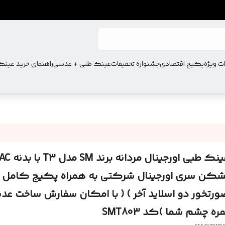
ت ویژه
پکیج اقتصادی
جشنواره تخفیفات
عینک طبی + عدسی
راهنمای خرید عین
شکن سری اورجینال شرکتی به همراه پکیج کامل (
ورتخور دو اسلاید آخر ) ( با امکان سفارش ساخت عد
ره چشم شما )کد SMT803