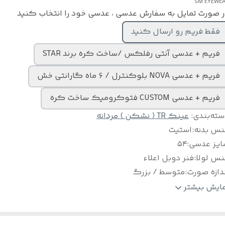
SM EYEWE
 صورت تمایل به سفارش عدسی ، عدسی خود را انتخاب کنید
فقط فریم رو ارسال کنید
فریم + عدسی آنتی رفلکس /ساخت کره برند STAR
فریم + عدسی NOVA بلوکنترل / ۶ ماه گارانتی خش
فریم + عدسی CUSTOM فتوکرومیک ساخت کره
سته‌بندی
:
عینک TR ( نشکن ) مردانه
نس بدنه
:
استیت
ایز عدسی
:
۵۴
نس لولا
:
فنر دوبل اعلاء
دازه صورت
:
متوسط / بزرگ
لام
:
به همراه پکیج کامل
مایش بیشتر