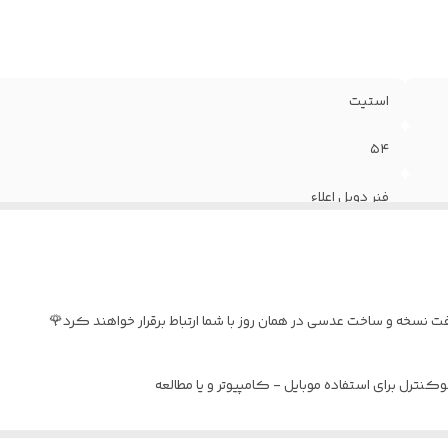
استیت
۵۴
فنر دوبل اعلاء
متوسط / بزرگ
به همراه پکیج کامل
نسخه و ساخت عدسی در همان روز با شما ارتباط برقرار خواهند کرد🌹
نترل برای استفاده موبایل - کامپیوتر و یا مطالعه
د : بدون نمره