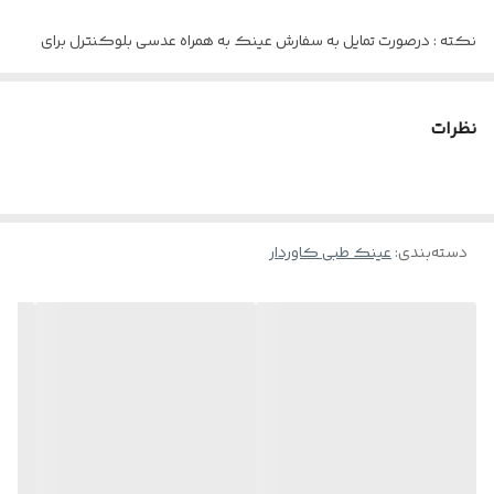
عینک مناسب
آقایان و خانم ها
نکته : درصورت تمایل به سفارش عینک به همراه عدسی بلوکنترل برای
استفاده موبایل - کامپیوتر و یا مطالعه
و ضعیف نبودن چشم کافیست در قسمت توضیحات بنویسید : بدون نمره
نظرات
دسته‌بندی
:
عینک طبی کاوردار