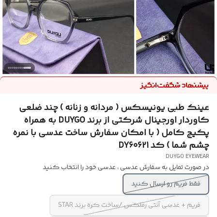
عینک طبی یونیسکس ( مردانه و زنانه ) چند ضلعی
کاوردار اورجینال شرکتی از برند DUYGO به همراه
پکیج کامل ( با امکان سفارش ساخت عدسی با نمره
چشم شما ) کد DY60621
DUYGO EYEWEAR
در صورت تمایل به سفارش عدسی ، عدسی خود را انتخاب کنید
فقط فریم رو ارسال کنید
فریم + عدسی آنتی رفلکس /ساخت کره برند STAR