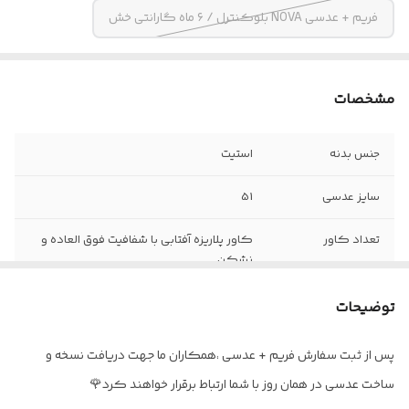
فریم + عدسی NOVA بلوکنترل / ۶ ماه گارانتی خش
مشخصات
جنس بدنه
استیت
سایز عدسی
51
تعداد کاور
کاور پلاریزه آفتابی با شفافیت فوق العاده و
نشکن
جنس دسته ها
سیم کشی شده
توضیحات
جنس لولا
فنر دوبل سوییسی
پس از ثبت سفارش فریم + عدسی ،همکاران ما جهت دریافت نسخه و
ساخت عدسی در همان روز با شما ارتباط برقرار خواهند کرد🌹
اقلام
به همراه پک کامل و بند عینک هدیه