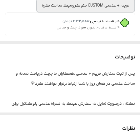
فریم + عدسی CUSTOM فتوکرومیک ساخت کره
هر قسط با ترب‌پی:
۴۳۲٬۵۰۰
تومان
۴ قسط ماهانه. بدون سود، چک و ضامن.
توضیحات
پس از ثبت سفارش فریم + عدسی ،همکاران ما جهت دریافت نسخه و
ساخت عدسی در همان روز با شما ارتباط برقرار خواهند کرد🌹
نکته : درصورت تمایل به سفارش عینک به همراه عدسی بلوکنترل برای
استفاده موبایل - کامپیوتر و یا مطالعه
و ضعیف نبودن چشم کافیست در قسمت توضیحات بنویسید : بدون نمره
نظرات