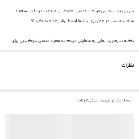
اقلام
پک کامل به همراه جلد - دستمال و اسپری
پس از ثبت سفارش فریم + عدسی ،همکاران ما جهت دریافت نسخه و
ساخت عدسی در همان روز با شما ارتباط برقرار خواهند کرد🌹
نکته : درصورت تمایل به سفارش عینک به همراه عدسی بلوکنترل برای
استفاده موبایل - کامپیوتر و یا مطالعه
و ضعیف نبودن چشم کافیست در قسمت توضیحات بنویسید : بدون نمره
نظرات
دسته‌بندی
:
عینک استیت زنانه