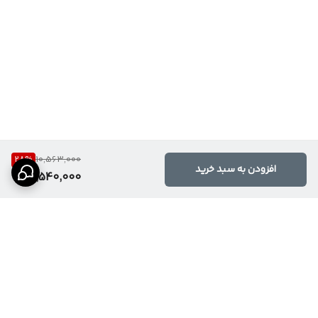
28
%
10,563,000
افزودن به سبد خرید
7,540,000