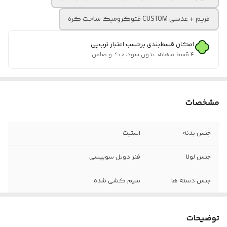
فریم + عدسی CUSTOM فتوکرومیک ساخت کره
امکان قسط‌بندی برحسب اعتبار ترب‌پی
۴ قسط ماهانه. بدون سود، چک و ضامن.
مشخصات
جنس بدنه
استیت
جنس لولا
فنر دوبل سوییسی
جنس دسته ها
سیم کشی شده
سایز عدسی
۵۵
توضیحات