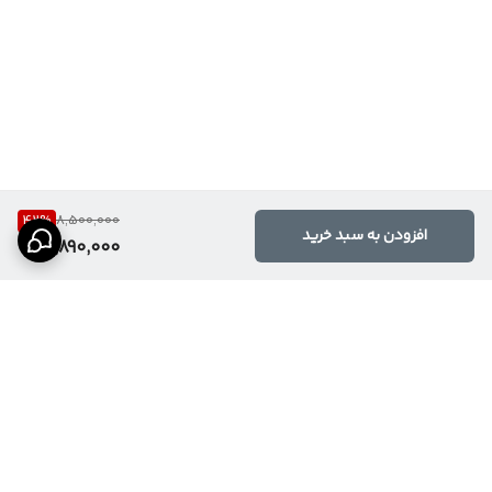
42
%
8,500,000
افزودن به سبد خرید
4,890,000
برگشت به بالا