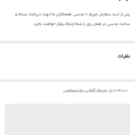
ساخت
ترکیه
پس از ثبت سفارش فریم + عدسی ،همکاران ما جهت دریافت نسخه و
ساخت عدسی در همان روز با شما ارتباط برقرار خواهند کرد.
اقلام
پک کامل به همراه جلد هارد مخصوص -
دستمال و اسپری
نظرات
دسته‌بندی
:
عینک آفتابی یونیسکس