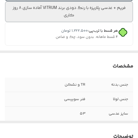
فریم + عدسی پلاریزه با رنگ دودی برند VITRUM آماده سازی ۸ روز
کاری
هر قسط با ترب‌پی:
۱٬۲۲۲٬۵۰۰
تومان
۴ قسط ماهانه. بدون سود، چک و ضامن.
مشخصات
جنس بدنه
TR و نشکن
جنس لولا
فنر سوییسی
سایز عدسی
۵۳
جنس عدسی
عدسی آفتابی ساخت کره با نمره چشم شما /
ضد خش به همراه پک کامل
توضیحات