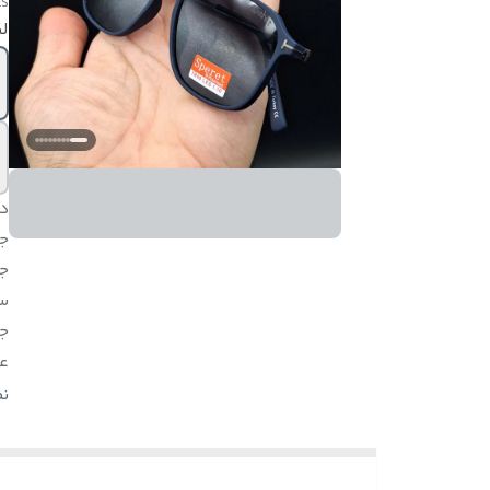
ES
لط
د
ج
ج
س
ج
ع
س
ن
اق