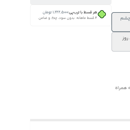
هر قسط با ترب‌پی:
۱٬۲۲۲٬۵۰۰
تومان
مره چشم
۴ قسط ماهانه. بدون سود، چک و ضامن.
فریم + عدسی پلاریزه با رنگ دودی برند VITRUM آماده سازی ۸ روز
 همراه