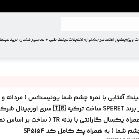
ت ویژه
پکیج اقتصادی
جشنواره تخفیفات
عینک طبی + عدسی
راهنمای خرید عین
ینک آفتابی با نمره چشم شما یونیسکس ( مردانه و زن
از برند SPERET ساخت ترکیه 🇹🇷 سری اورجین
همراه یکسال گارانتی با بدنه TR ( ساخت بر اساس
شم شما ) به همراه پک کامل کد SP5154