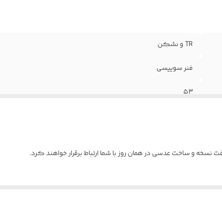
TR و نشکن
فنر سوییسی
۵۳
عدسی آفتابی ساخت کره با نمره چشم شما / ضد خش به همراه پک ک
ترکیه
نسخه و ساخت عدسی در همان روز با شما ارتباط برقرار خواهند کرد.
پک کامل به همراه جلد هارد مخصوص - دستمال و اسپری