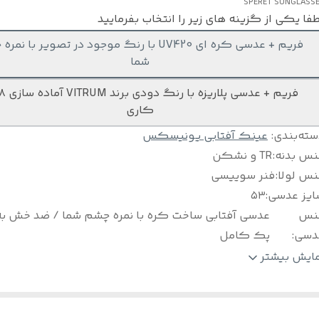
SPERET SUNGLASS
فا یکی از گزینه های زیر را انتخاب بفرمایید
فریم + عدسی کره ای UV420 با رنگ موجود در تصویر با ن
شما
کاری
سته‌بندی
:
عینک آفتابی یونیسکس
نس بدنه
:
TR و نشکن
نس لولا
:
فنر سوییسی
ایز عدسی
:
۵۳
نس
عدسی آفتابی ساخت کره با نمره چشم شما / ضد خش به
دسی
:
پک کامل
اخت
:
ترکیه
مایش بیشتر
لام
:
پک کامل به همراه جلد هارد مخصوص - دستمال و اسپری