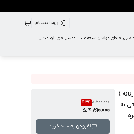
ورود | ثبت‌نام
ک طبی
راهنمای خواندن نسخه عینک
عدسی های بلوکنترل
انه )
42
%
8,500,000
ال شرکتی به
4,890,000
 نمره
افزودن به سبد خرید