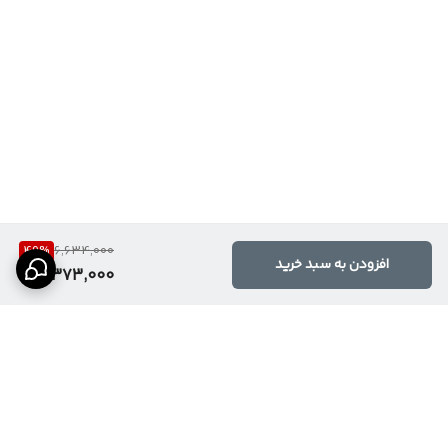
49
%
6,634,000
افزودن به سبد خرید
3,373,000