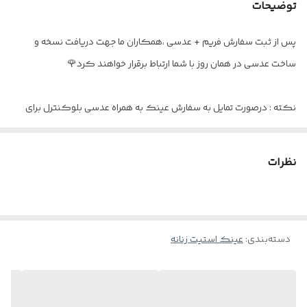
توضیحات
اقلام
پک کامل به همراه اسپری و بند عینک
پس از ثبت سفارش فریم + عدسی ،همکاران ما جهت دریافت نسخه و
گارانتی
یکسال ضمانت رنگ و بدنه
ساخت عدسی در همان روز با شما ارتباط برقرار خواهند کرد🌹
نکته : درصورت تمایل به سفارش عینک به همراه عدسی بلوکنترل برای
استفاده موبایل - کامپیوتر و یا مطالعه
و ضعیف نبودن چشم کافیست در قسمت توضیحات بنویسید : بدون نمره
نظرات
دسته‌بندی
:
عینک استیت زنانه