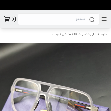
کرمانشاه اپتیک
/
عینک TR ( نشکن ) مردانه