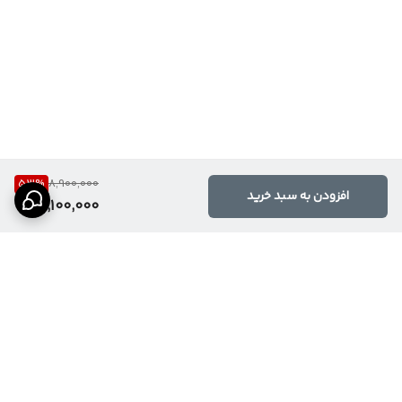
53
%
8,900,000
افزودن به سبد خرید
4,100,000
برگشت به بالا