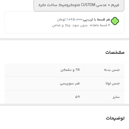
فریم + عدسی CUSTOM فتوکرومیک ساخت کره
هر قسط با ترب‌پی:
۱٬۰۲۵٬۰۰۰
تومان
۴ قسط ماهانه. بدون سود، چک و ضامن.
مشخصات
جنس بدنه
TR و نشکن
جنس لولا
فنر سوییسی
سایز
۵۹
عینک مناسب
آقایان و خانم ها
توضیحات
اقلام
به همراه پک کامل ، بند عینک و اسپری