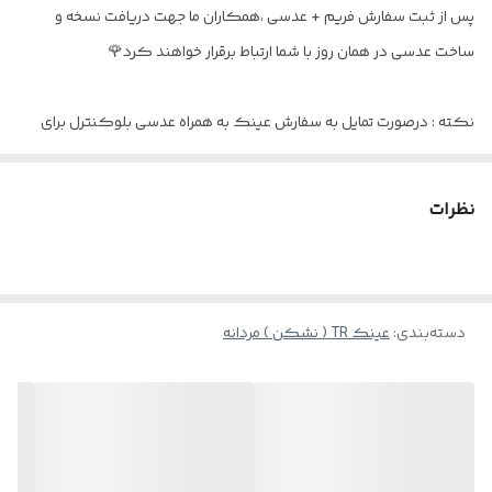
مخصوص
پس از ثبت سفارش فریم + عدسی ،همکاران ما جهت دریافت نسخه و
ساخت عدسی در همان روز با شما ارتباط برقرار خواهند کرد🌹
نکته : درصورت تمایل به سفارش عینک به همراه عدسی بلوکنترل برای
استفاده موبایل - کامپیوتر و یا مطالعه
و ضعیف نبودن چشم کافیست در قسمت توضیحات بنویسید : بدون نمره
نظرات
دسته‌بندی
:
عینک TR ( نشکن ) مردانه