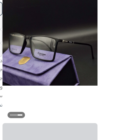
د
ج
ج
و
س
اق
ن