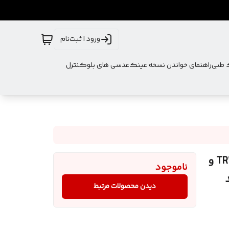
ورود | ثبت‌نام
ک طبی
راهنمای خواندن نسخه عینک
عدسی های بلوکنترل
عینک طبی مردانه از برند CATRINA سایز بزرگ بدنه TR100 و
ناموجود
دیدن محصولات مرتبط