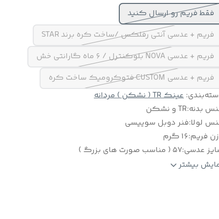
فقط فریم رو ارسال کنید
فریم + عدسی آنتی رفلکس /ساخت کره برند STAR
فریم + عدسی NOVA بلوکنترل / ۶ ماه گارانتی خش
فریم + عدسی CUSTOM فتوکرومیک ساخت کره
سته‌بندی
:
عینک TR ( نشکن ) مردانه
نس بدنه
:
TR و نشکن
نس لولا
:
فنر دوبل سوییسی
زن فریم
:
۱۶ گرم
ایز عدسی
:
۵۷ ( مناسب صورت های بزرگ )
لام
:
به همراه پک کامل
مایش بیشتر