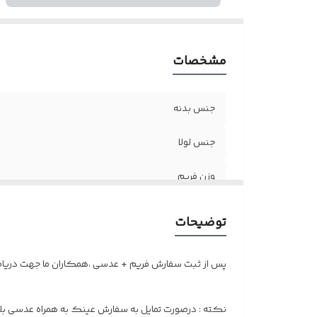
مشخصات
جنس بدنه
جنس لولا
وزن فریم
سایز عدسی
توضیحات
اقلام
پس از ثبت سفارش فریم + عدسی ،همکاران ما جهت دریافت 
نکته : درصورت تمایل به سفارش عینک به همراه عدسی بلوک