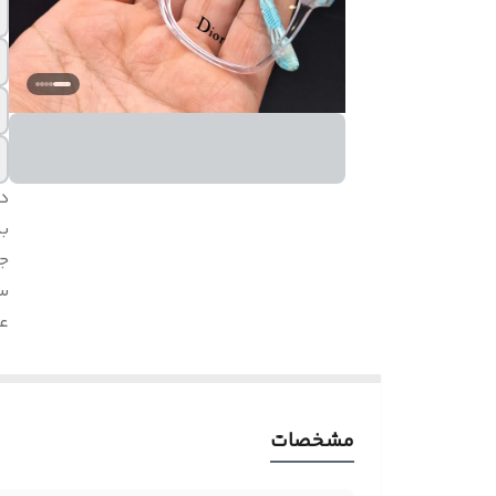
د
بد
ج
س
ع
مشخصات