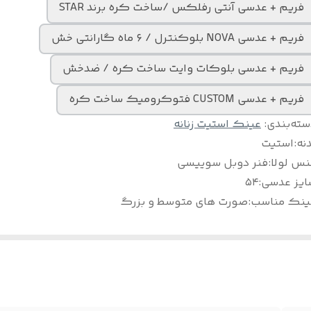
فریم + عدسی آنتی رفلکس /ساخت کره برند STAR
فریم + عدسی NOVA بلوکنترل / ۶ ماه گارانتی خش
فریم + عدسی بلوکات وایت ساخت کره / ضدخش
فریم + عدسی CUSTOM فتوکرومیک ساخت کره
سته‌بندی
:
عینک استیت زنانه
نه
:
استیت
نس لولا
:
فنر دوبل سوییسی
ایز عدسی
:
۵۴
ینک مناسب
:
صورت های متوسط و بزرگ