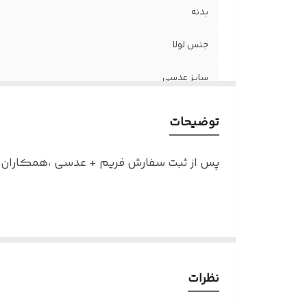
بدنه
جنس لولا
سایز عدسی
عینک مناسب
توضیحات
پس از ثبت سفارش فریم + عدسی ،همکاران ما
نکته : درصورت تمایل به سفارش عینک به همر
و ضعیف نبودن چشم کافیست در قسمت توضی
نظرات