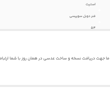
استیت
فنر دوبل سوییسی
۵۴
صورت های متوسط و بزرگ
 جهت دریافت نسخه و ساخت عدسی در همان روز با شما ارتباط 
اه عدسی بلوکنترل برای استفاده موبایل - کامپیوتر و یا مط
حات بنویسید : بدون نمره