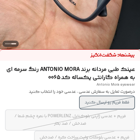
عینک طبی مردانه برند ANTONIO MORA رنگ سرمه ای
به همراه گارانتی یکساله کد 0065
Antonio Mora eyewear
درصورت تمایل به سفارش عدسی ، عدسی خود را انتخاب کنید
فقط فریم رو ارسال کنید
فریم + عدسی ژاپنی بلوکنترل POWERLENZ با نمره چشم شما /
ضدخش / ضد بخار
فریم + عدسی بلوکات وایت ساخت کره / ضدخش