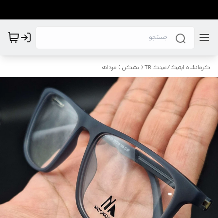
کرمانشاه اپتیک
/
عینک TR ( نشکن ) مردانه