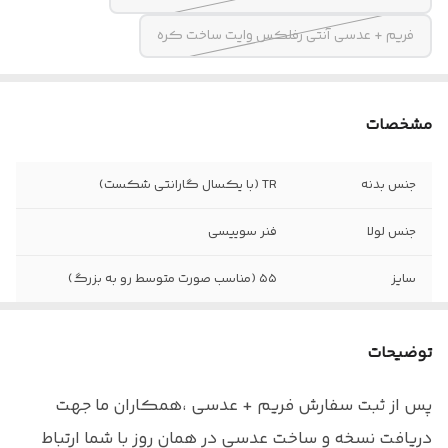
فریم + عدسی آنتی رفلکس وایت ساخت کره
مشخصات
جنس بدنه
TR (با یکسال گارانتی شکست)
جنس لولا
فنر سوییسی
سایز
۵۵ (مناسب صورت متوسط رو به بزرگ)
اقلام
جلد برند به همراه پکیج کامل
توضیحات
پس از ثبت سفارش فریم + عدسی ،همکاران ما جهت
دریافت نسخه و ساخت عدسی در همان روز با شما ارتباط