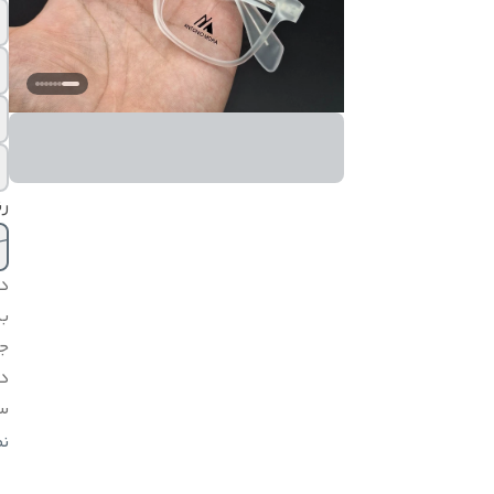
رن
د
بد
ج
د
س
و
ن
م