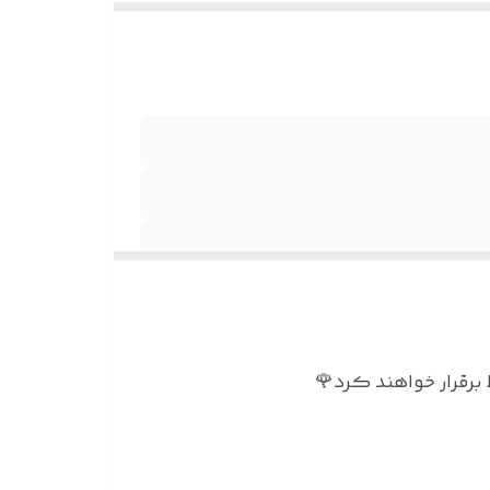
برقرار خواهند کرد🌹
العه