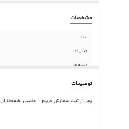
اق
مشخصات
بدنه
جنس لولا
دسته ها
سایز عدسی
توضیحات
وزن فریم
پس از ثبت سفارش فریم + عدسی ،همکاران ما
مناسب برای
اقلام
نکته : درصورت تمایل به سفارش عینک به همر