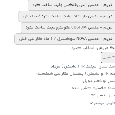
فریم + عدسی آنتی رفلکس وایت ساخت کره
فریم + عدسی بلوکات وایت ساخت کره / ضدخش
فریم + عدسی CUSTOM فتوکرومیک ساخت کره
فریم + عدسی NOVA بلوکنترل / ۶ ماه گارانتی خش
گ فریم را انتخاب کنید
یخی
سته‌بندی
:
عینک TR ( نشکن ) مردانه
نه
:
TR و نشکن ( یکسال گارانتی شکست)
نس لولا
:
فنر دوبل
سته ها
:
سیم کشی شده
ایز عدسی
:
۵۴
زن فریم
:
۱۸ گرم
مایش بیشتر
ناسب برای
:
آقایان و خانم ها