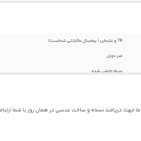
لام
:
جلد برند ANTONIO MORA و اسپری و دستمال
TR و نشکن ( یکسال گارانتی شکست)
فنر دوبل
سیم کشی شده
۵۴
۱۸ گرم
 جهت دریافت نسخه و ساخت عدسی در همان روز با شما ارتباط 
آقایان و خانم ها
جلد برند ANTONIO MORA و اسپری و دستمال
اه عدسی بلوکنترل برای استفاده موبایل - کامپیوتر و یا مط