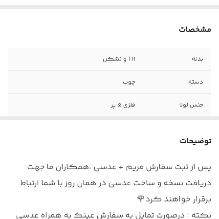
مشخصات
بدنه
TR و نشکن
دسته
چوب
جنس لولا
فلزی ۵ پر
سایز
۵۲
توضیحات
اقلام
جلد هارد ، دستمال و اسپری
پس از ثبت سفارش فریم + عدسی ،همکاران ما جهت
دریافت نسخه و ساخت عدسی در همان روز با شما ارتباط
برقرار خواهند کرد🌹
نکته : درصورت تمایل به سفارش عینک به همراه عدسی