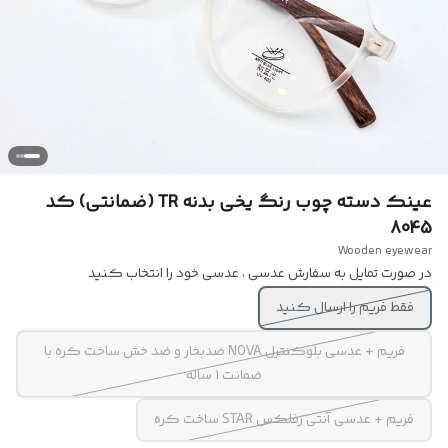
عینک دسته چوب رنگ یخی بدنه TR (ضمانتی) کد
8045
Wooden eyewear
در صورت تمایل به سفارش عدسی ، عدسی خود را انتخاب کنید
فقط فریم را ارسال کنید
فریم + عدسی بلوکنترل NOVA ضدبخار و ضد خش ساخت کره با
ضمانت ۱ ساله
فریم + عدسی آنتی رفلکس STAR ساخت کره