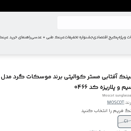
ت ویژه
پکیج اقتصادی
جشنواره تخفیفات
عینک طبی + عدسی
راهنمای خرید عین
ینک آفتابی مستر کوالیتی برند موسکات گرد مدل 
م و پلاریزه کد 0466
Moscot sunglass
ند:
MOSCOT
گ فریم را انتخاب کنید
C1