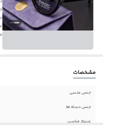
د
ج
ج
ع
م
مشخصات
جنس عدسی
جنس دسته ها
عینک مناسب