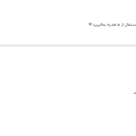
خانم ها و آقایان
تمال از ما هدیه بگیرید🌹
.