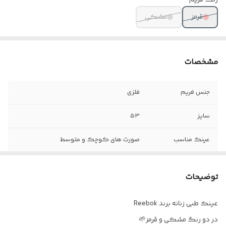
رنگ فریم
قرمز
مشکی
مشخصات
جنس فریم
فلزی
سایز
53
عینک مناسب
صورت های کوچک و متوسط
مناسب صورت های
مربعی ، کشیده ، باریک
توضیحات
عینک طبی زنانه برند Reebok
در دو رنگ مشکی و قرمز🌱