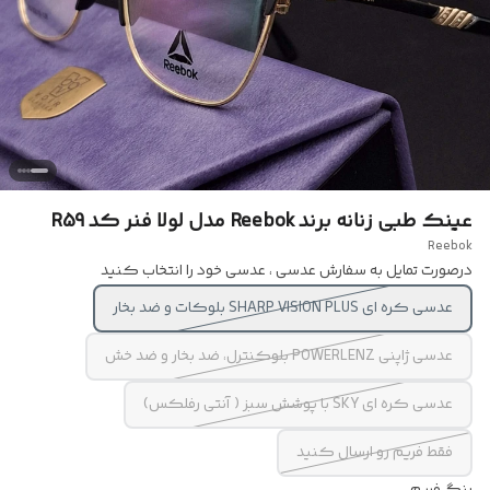
عینک طبی زنانه برند Reebok مدل لولا فنر کد R59
Reebok
درصورت تمایل به سفارش عدسی ، عدسی خود را انتخاب کنید
عدسی کره ای SHARP VISION PLUS بلوکات و ضد بخار
عدسی ژاپنی POWERLENZ بلوکنترل، ضد بخار و ضد خش
عدسی کره ای SKY با پوشش سبز ( آنتی رفلکس)
فقط فریم رو ارسال کنید