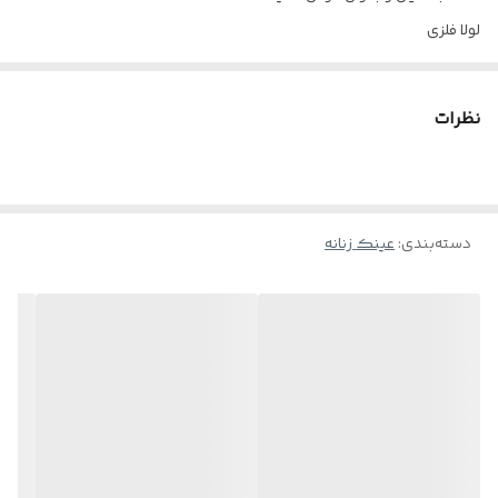
لولا فلزی
طراحی سب و منحصر به فرد
سایز : 136-13□68
نظرات
ساخت عدسی طبی مطابق با نمره چشم شما با بهترین کیفیت و تنوع در
جنس در کمترین زمان ممکن !
پس از ثبت شماره تلفن و ثبت سفارش تیم پشتیبانی جهت مشاوره رایگان
دسته‌بندی
:
عینک زنانه
برای سفارش عدسی طبی در کمترین زمان ممکن با شما ارتباط برقرار
خواهند کرد.
در صورت عدم تمایل تنها فرم عینک برای شما ارسال میگردد.