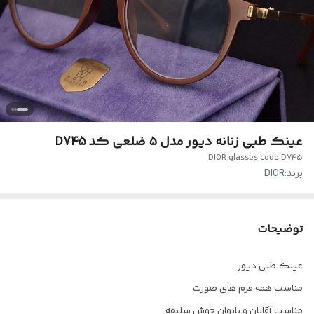
عینک طبی زنانه دیور مدل ۵ ضلعی کد D745
DIOR glasses code D745
برند:
DIOR
توضیحات
عینک طبی دیور
مناسب همه فرم های صورت
مناسب آقایان و بانوان خوش سلیقه