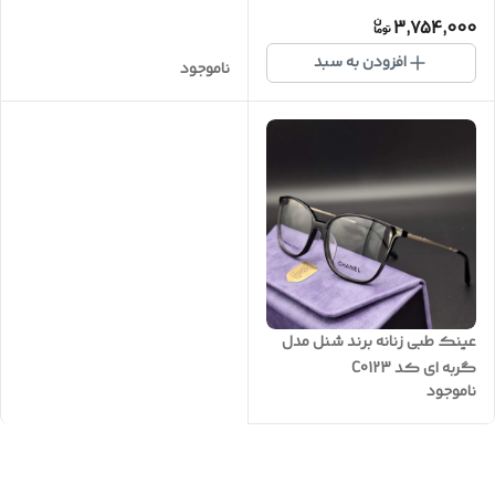
کیفیت ًضمانتی کد C0045
3,754,000
افزودن به سبد
ناموجود
عینک طبی زنانه برند شنل مدل
گربه ای کد C0123
ناموجود