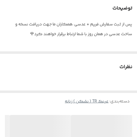
اقلام
کیف و دستمال اورجینال برند TONY
MONTANA
توضیحات
جنس لولا
فنر سوییسی
پس از ثبت سفارش فریم + عدسی ،همکاران ما جهت دریافت نسخه و
ساخت عدسی در همان روز با شما ارتباط برقرار خواهند کرد🌹
نظرات
دسته‌بندی
:
عینک TR ( نشکن ) زنانه