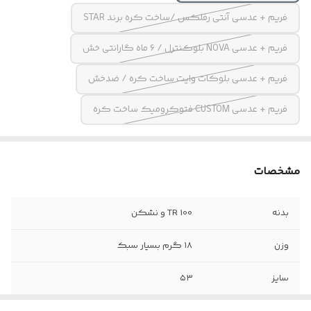
فریم + عدسی آنتی رفلکس /ساخت کره برند STAR
فریم + عدسی NOVA بلوکنترل / ۶ ماه گارانتی خش
فریم + عدسی بلوکات وایت ساخت کره / ضدخش
فریم + عدسی CUSTOM فتوکرومیک ساخت کره
مشخصات
بدنه
TR 100 و نشکن
وزن
۱۸ گرم بسیار سبک
سایز
۵۳